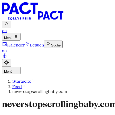
en
Menü
Kalender
Besuch
Suche
en
Menü
Startseite
Feed
neverstopscrollingbaby.com
neverstopscrollingbaby.co