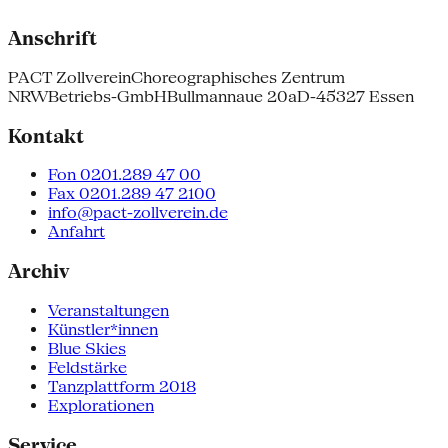
Anschrift
PACT Zollverein
Choreographisches Zentrum
NRW
Betriebs-GmbH
Bullmannaue 20a
D-45327 Essen
Kontakt
Fon 0201.289 47 00
Fax 0201.289 47 2100
info@pact-zollverein.de
Anfahrt
Archiv
Veranstaltungen
Künstler*innen
Blue Skies
Feldstärke
Tanzplattform 2018
Explorationen
Service