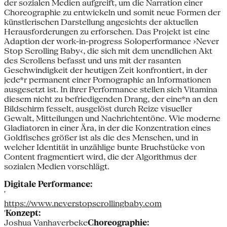
der sozialen Medien aufgreift, um die Narration einer
Choreographie zu entwickeln und somit neue Formen der
künstlerischen Darstellung angesichts der aktuellen
Herausforderungen zu erforschen. Das Projekt ist eine
Adaption der work-in-progress Soloperformance ›Never
Stop Scrolling Baby‹, die sich mit dem unendlichen Akt
des Scrollens befasst und uns mit der rasanten
Geschwindigkeit der heutigen Zeit konfrontiert, in der
jede*r permanent einer Pornographie an Informationen
ausgesetzt ist. In ihrer Performance stellen sich Vitamina
diesem nicht zu befriedigenden Drang, der eine*n an den
Bildschirm fesselt, ausgelöst durch Reize visueller
Gewalt, Mitteilungen und Nachrichtentöne. Wie moderne
Gladiatoren in einer Ära, in der die Konzentration eines
Goldfisches größer ist als die des Menschen, und in
welcher Identität in unzählige bunte Bruchstücke von
Content fragmentiert wird, die der Algorithmus der
sozialen Medien vorschlägt.
Digitale Performance:
'
https://www.neverstopscrollingbaby.com
'
Konzept:
Joshua Vanhaverbeke
Choreographie: