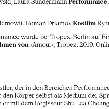
owski, Laura Sundermann
Performance
Jemowit, Roman Driamov
Kostüm
Ryan
rmance wurde bei Tropez, Berlin auf E
ahmen von
›Amour‹, Tropez, 2019. Onli
nstler, der in den Bereichen Performanc
r den Körper selbst als Medium der Spra
e er mit dem Regisseur Shu Lea Cheang 