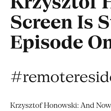
Krzysztof 
Screen Is S
Episode On
#remoteresid
Krzysztof Honowski: And Now T