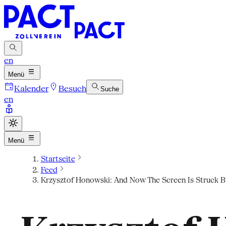
en
Menü
Kalender
Besuch
Suche
en
Menü
Startseite
Feed
Krzysztof Honowski: And Now The Screen Is Struck By