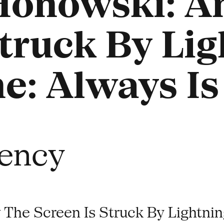
Honowski: A
truck By Lig
e: Always Is
ency
he Screen Is Struck By Lightnin