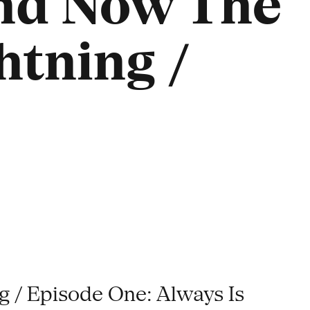
nd Now The
htning /
g / Episode One: Always Is