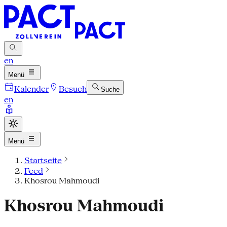
en
Menü
Kalender
Besuch
Suche
en
Menü
Startseite
Feed
Khosrou Mahmoudi
Khosrou Mahmoudi