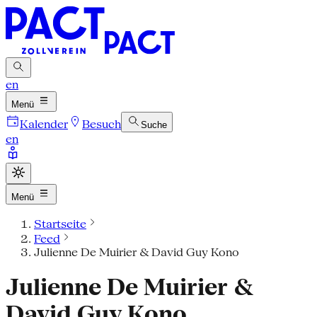
en
Menü
Kalender
Besuch
Suche
en
Menü
Startseite
Feed
Julienne De Muirier & David Guy Kono
Julienne De Muirier &
David Guy Kono