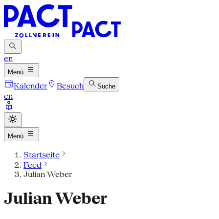
en
Menü
Kalender
Besuch
Suche
en
Menü
Startseite
Feed
Julian Weber
Julian Weber