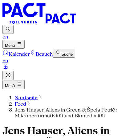
en
Menü
Kalender
Besuch
Suche
en
Menü
Startseite
Feed
Jens Hauser, Aliens in Green & Špela Petrič :
Mikroperformativität und Biomedialität
Jens Hauser, Aliens in