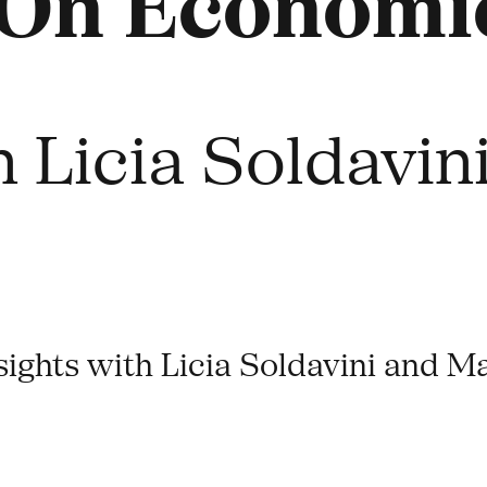
 On Economi
h Licia Soldavi
ights with Licia Soldavini and M