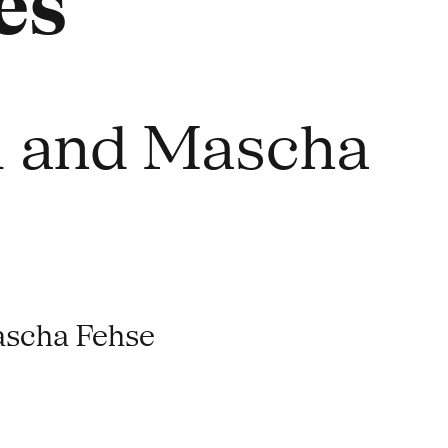
es
ni and Mascha
ascha Fehse