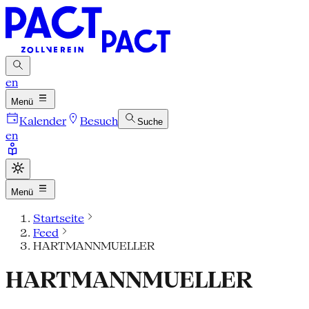
en
Menü
Kalender
Besuch
Suche
en
Menü
Startseite
Feed
HARTMANNMUELLER
HARTMANNMUELLER