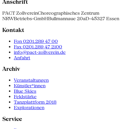
Anschrift
PACT Zollverein
Choreographisches Zentrum
NRW
Betriebs-GmbH
Bullmannaue 20a
D-45327 Essen
Kontakt
Fon 0201.289 47 00
Fax 0201.289 47 2100
info@pact-zollverein.de
Anfahrt
Archiv
Veranstaltungen
Künstler*innen
Blue Skies
Feldstärke
Tanzplattform 2018
Explorationen
Service