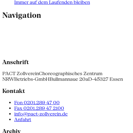
Immer auf dem Laufenden bleiben
Navigation
Anschrift
PACT Zollverein
Choreographisches Zentrum
NRW
Betriebs-GmbH
Bullmannaue 20a
D-45327 Essen
Kontakt
Fon 0201.289 47 00
Fax 0201.289 47 2100
info@pact-zollverein.de
Anfahrt
Archiv