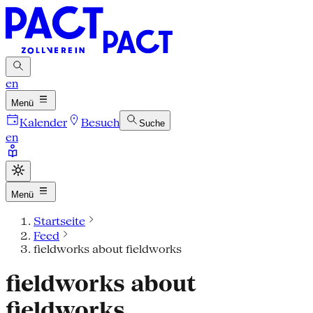
en
Menü
Kalender
Besuch
Suche
en
Menü
Startseite
Feed
fieldworks about fieldworks
fieldworks about
fieldworks