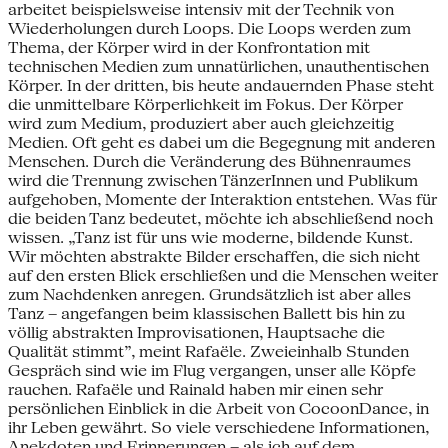
arbeitet beispielsweise intensiv mit der Technik von
Wiederholungen durch Loops. Die Loops werden zum
Thema, der Körper wird in der Konfrontation mit
technischen Medien zum unnatürlichen, unauthentischen
Körper. In der dritten, bis heute andauernden Phase steht
die unmittelbare Körperlichkeit im Fokus. Der Körper
wird zum Medium, produziert aber auch gleichzeitig
Medien. Oft geht es dabei um die Begegnung mit anderen
Menschen. Durch die Veränderung des Bühnenraumes
wird die Trennung zwischen TänzerInnen und Publikum
aufgehoben, Momente der Interaktion entstehen. Was für
die beiden Tanz bedeutet, möchte ich abschließend noch
wissen. „Tanz ist für uns wie moderne, bildende Kunst.
Wir möchten abstrakte Bilder erschaffen, die sich nicht
auf den ersten Blick erschließen und die Menschen weiter
zum Nachdenken anregen. Grundsätzlich ist aber alles
Tanz – angefangen beim klassischen Ballett bis hin zu
völlig abstrakten Improvisationen, Hauptsache die
Qualität stimmt”, meint Rafaële. Zweieinhalb Stunden
Gespräch sind wie im Flug vergangen, unser alle Köpfe
rauchen. Rafaële und Rainald haben mir einen sehr
persönlichen Einblick in die Arbeit von CocoonDance, in
ihr Leben gewährt. So viele verschiedene Informationen,
Anekdoten und Erinnerungen – als ich auf dem