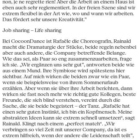
non, je ne regrette rien! Aber die Arbeit an einem Haus ist
eben auch sehr reglementiert. In der freien Szene sind wir
extrem flexibel in der Art wie, wo und wann wir arbeiten.
Das fördert sehr unsere Kreativität.”
Job sharing – Life sharing
Bei CocoonDance ist Rafaële die Choreografin, Rainald
macht die Dramaturgie der Stücke, beide regeln nebenbei
aber auch andere, die Company betreffende Belange.
Wie das sei, als Paar so eng zusammenzuarbeiten, frage
ich sie. „Wir ergänzen uns sehr gut”, antworten beide wie
aus einem Mund. Ihre Symbiose wird spätestens hier
sichtbar. Auf mich wirken die beiden zwar wie ein Paar,
wenn sie beispielsweise von ihrem Sommerurlaub
erzählen. Aber wenn sie über ihre Arbeit berichten, dann
wirken sie fast noch mehr wie richtig gute Kollegen, beste
Freunde, die sich blind verstehen, vereint durch die
Sache, die sie beide begeistert – der Tanz. „Rafaële hat
einen sehr guten Instinkt, ich bin ein Kopfmensch. Meine
abstrakten Ideen kann sie extrem schnell umsetzen“, sagt
Rainald. Klingt nach einem „perfect match“. „Wir
verbringen so viel Zeit mit unserer Company, da ist es
extrem hilfreich, wenn der andere die Leidenschaft teilt”,