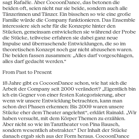
sagt Rafaële. Aber CocoonDance, das betonen die
beiden oft, seien nicht nur sie beide, sondern auch alle
Tänzerinnen und Tänzer. Ein bisschen so wie eine große
Familie würde die Company funktionieren. Das Ensemble
interessiere sich sehr für die Konzepte hinter den
Stücken, gemeinsam entwickelten sie während der Probe
die Stücke, teilweise erfahren sie dabei ganz neue
Impulse und überraschende Entwicklungen, die so im
theoretischen Konzept noch gar nicht abzusehen waren.
Die beiden fassen zusammen: „Alles darf vorgeschlagen,
alles darf gedacht werden.“
From Past to Present
18 Jahre gibt es CocoonDance schon, wie hat sich die
Arbeit der Company seit 2000 verändert? „Eigentlich bin
ich ein Gegner von einer festen Kategorisierung, aber
wenn wir unsere Entwicklung betrachten, kann man
schon drei Phasen erkennen: Bis 2009 waren unsere
Stücke eher dem Theater angelehnt“, erklärt Rainald. „Wir
haben versucht, mit dem Körper Themen zu erzählen.
Aber nicht so wie im Tanztheater von Pina Bausch,
sondern wesentlich abstrakter.“ Der Inhalt der Stücke
danach ergab sich aus der Form heraus. CocoonDance