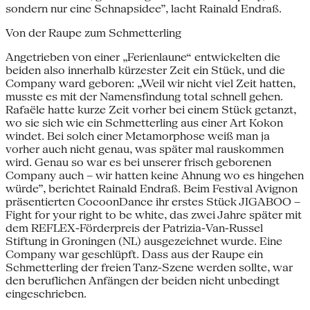
sondern nur eine Schnapsidee”, lacht Rainald Endraß.
Von der Raupe zum Schmetterling
Angetrieben von einer „Ferienlaune“ entwickelten die
beiden also innerhalb kürzester Zeit ein Stück, und die
Company ward geboren: „Weil wir nicht viel Zeit hatten,
musste es mit der Namensfindung total schnell gehen.
Rafaële hatte kurze Zeit vorher bei einem Stück getanzt,
wo sie sich wie ein Schmetterling aus einer Art Kokon
windet. Bei solch einer Metamorphose weiß man ja
vorher auch nicht genau, was später mal rauskommen
wird. Genau so war es bei unserer frisch geborenen
Company auch – wir hatten keine Ahnung wo es hingehen
würde”, berichtet Rainald Endraß. Beim Festival Avignon
präsentierten CocoonDance ihr erstes Stück JIGABOO –
Fight for your right to be white, das zwei Jahre später mit
dem REFLEX-Förderpreis der Patrizia-Van-Russel
Stiftung in Groningen (NL) ausgezeichnet wurde. Eine
Company war geschlüpft. Dass aus der Raupe ein
Schmetterling der freien Tanz-Szene werden sollte, war
den beruflichen Anfängen der beiden nicht unbedingt
eingeschrieben.