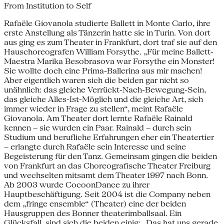
From Institution to Self
Rafaële Giovanola studierte Ballett in Monte Carlo, ihre
erste Anstellung als Tänzerin hatte sie in Turin. Von dort
aus ging es zum Theater in Frankfurt, dort traf sie auf den
Hauschoreografen William Forsythe. „Für meine Ballett-
Maestra Marika Besobrasova war Forsythe ein Monster!
Sie wollte doch eine Prima-Ballerina aus mir machen!
Aber eigentlich waren sich die beiden gar nicht so
unähnlich: das gleiche Verrückt-Nach-Bewegung-Sein,
das gleiche Alles-Ist-Möglich und die gleiche Art, sich
immer wieder in Frage zu stellen“, meint Rafaële
Giovanola. Am Theater dort lernte Rafaële Rainald
kennen – sie wurden ein Paar. Rainald – durch sein
Studium und berufliche Erfahrungen eher ein Theatertier
– erlangte durch Rafaële sein Interesse und seine
Begeisterung für den Tanz. Gemeinsam gingen die beiden
von Frankfurt an das Choreografische Theater Freiburg
und wechselten mitsamt dem Theater 1997 nach Bonn.
Ab 2003 wurde CocoonDance zu ihrer
Hauptbeschäftigung. Seit 2004 ist die Company neben
dem „fringe ensemble“ (Theater) eine der beiden
Hausgruppen des Bonner theaterimballsaal. Ein
Glücksfall, sind sich die beiden einig: „Das hat uns gerade