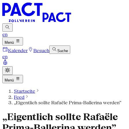
en
Menü
Kalender
Besuch
Suche
en
Menü
Startseite
Feed
„Eigentlich sollte Rafaële Prima-Ballerina werden”
„Eigentlich sollte Rafaële
Prima-Ballerina werden”