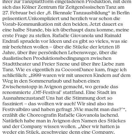
ihrer zur Tanzplattform eingeladenen Produktion, mit dem
sich das Kölner Zentrum für Zeitgenössischen Tanz am
27. Februar bei der „6. Biennale Tanzausbildung“ in Berlin
präsentiert.Unkompliziert und herzlich war schon die
Vorab-Kommunikation mit den beiden. Jetzt dauert es
eine halbe Stunde, bis ich überhaupt dazu komme, meine
erste Frage zu stellen. Rafaële Giovanola und Rainald
Endraß sprudeln vor Ideen und es gibt so vieles, was sie
mir berichten wollen – über die Stücke der letzten 18
Jahre, über ihre persönlichen Lebenswege, über die
dualistischen Produktionsbedingungen zwischen
Stadttheater und Freier Szene und über ihre Liebe zum
Tanz. Wie es eigentlich zu CocoonDance kam, frage ich
schließlich: „1999 waren wir mit unseren Kindern auf dem
Weg in den Sommerurlaub und haben einen
Zwischenstopp in Avignon gemacht, wo gerade das
renommierte ‚Off-Festival’ stattfand. Eine Stadt im
Ausnahmezustand! Uns hat die Stimmung dort so
fasziniert – das wollten wir auch! Wir sind also ins
Festivalbüro und haben gefragt ‚Wie macht man das?’“,
erzählt die Choreografin Rafaële Giovanola lachend.
Natürlich habe man in Avignon den Namen des Stückes
und der Company wissen wollen. „Aber wir hatten ja
weder ein Stück, geschweige denn eine Company,