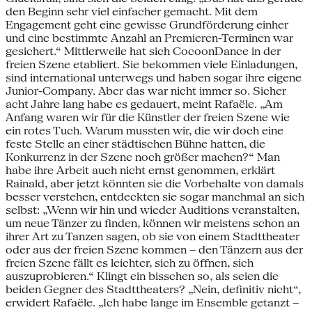
den Beginn sehr viel einfacher gemacht. Mit dem
Engagement geht eine gewisse Grundförderung einher
und eine bestimmte Anzahl an Premieren-Terminen war
gesichert.“ Mittlerweile hat sich CocoonDance in der
freien Szene etabliert. Sie bekommen viele Einladungen,
sind international unterwegs und haben sogar ihre eigene
Junior-Company. Aber das war nicht immer so. Sicher
acht Jahre lang habe es gedauert, meint Rafaële. „Am
Anfang waren wir für die Künstler der freien Szene wie
ein rotes Tuch. Warum mussten wir, die wir doch eine
feste Stelle an einer städtischen Bühne hatten, die
Konkurrenz in der Szene noch größer machen?“ Man
habe ihre Arbeit auch nicht ernst genommen, erklärt
Rainald, aber jetzt könnten sie die Vorbehalte von damals
besser verstehen, entdeckten sie sogar manchmal an sich
selbst: „Wenn wir hin und wieder Auditions veranstalten,
um neue Tänzer zu finden, können wir meistens schon an
ihrer Art zu Tanzen sagen, ob sie von einem Stadttheater
oder aus der freien Szene kommen – den Tänzern aus der
freien Szene fällt es leichter, sich zu öffnen, sich
auszuprobieren.“ Klingt ein bisschen so, als seien die
beiden Gegner des Stadttheaters? „Nein, definitiv nicht“,
erwidert Rafaële. „Ich habe lange im Ensemble getanzt –