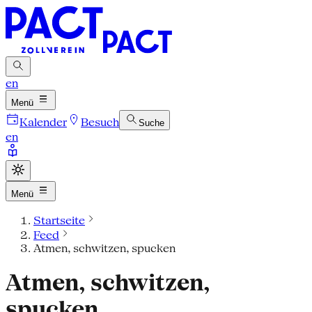
en
Menü
Kalender
Besuch
Suche
en
Menü
Startseite
Feed
Atmen, schwitzen, spucken
Atmen, schwitzen,
spucken