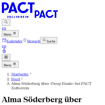
en
Menü
Kalender
Besuch
Suche
en
Menü
Startseite
Feed
Alma Söderberg über ›Deep Etude‹ bei PACT
Zollverein
Alma Söderberg über