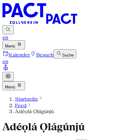
en
Menü
Kalender
Besuch
Suche
en
Menü
Startseite
Feed
Adéọlá Ọlágúnjú
Adéọlá Ọlágúnjú