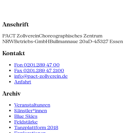
Anschrift
PACT Zollverein
Choreographisches Zentrum
NRW
Betriebs-GmbH
Bullmannaue 20a
D-45327 Essen
Kontakt
Fon 0201.289 47 00
Fax 0201.289 47 2100
info@pact-zollverein.de
Anfahrt
Archiv
Veranstaltungen
Künstler*innen
Blue Skies
Feldstärke
Tanzplattform 2018