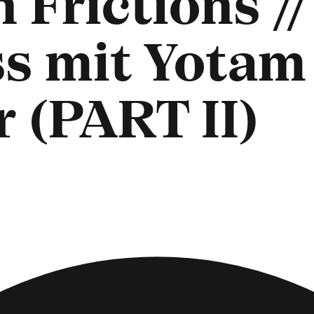
 Frictions //
s mit Yotam
 (PART II)