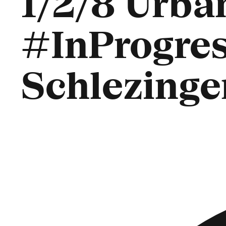
1/2/8 Urban
#InProgres
Schlezinger