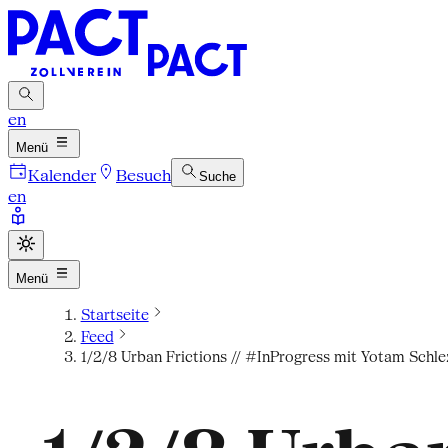
en
Menü
Kalender
Besuch
Suche
en
Menü
Startseite
Feed
1/2/8 Urban Frictions // #InProgress mit Yotam Schlez