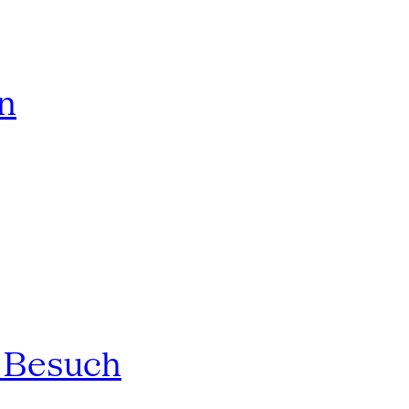
rn
n Besuch