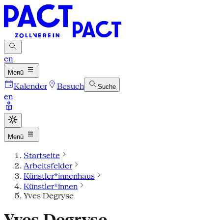
en
Menü
Kalender
Besuch
Suche
en
Menü
Startseite
Arbeitsfelder
Künstler*innenhaus
Künstler*innen
Yves Degryse