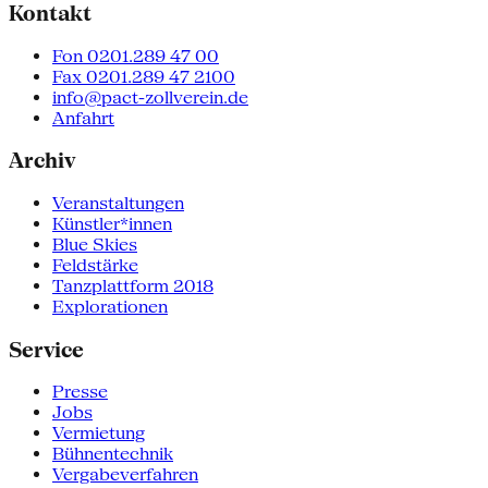
Kontakt
Fon 0201.289 47 00
Fax 0201.289 47 2100
info@pact-zollverein.de
Anfahrt
Archiv
Veranstaltungen
Künstler*innen
Blue Skies
Feldstärke
Tanzplattform 2018
Explorationen
Service
Presse
Jobs
Vermietung
Bühnentechnik
Vergabeverfahren