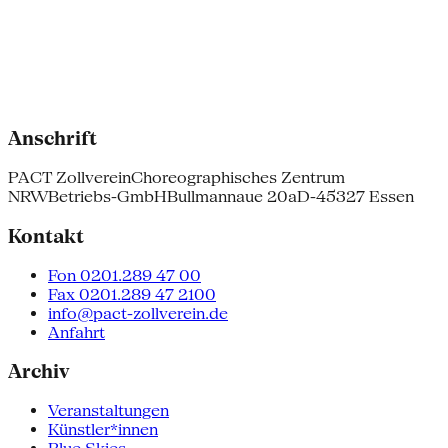
Anschrift
PACT Zollverein
Choreographisches Zentrum
NRW
Betriebs-GmbH
Bullmannaue 20a
D-45327 Essen
Kontakt
Fon 0201.289 47 00
Fax 0201.289 47 2100
info@pact-zollverein.de
Anfahrt
Archiv
Veranstaltungen
Künstler*innen