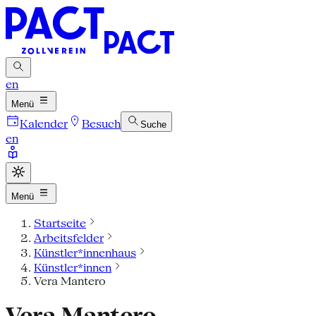
en
Menü
Kalender
Besuch
Suche
en
Menü
Startseite
Arbeitsfelder
Künstler*innenhaus
Künstler*innen
Vera Mantero