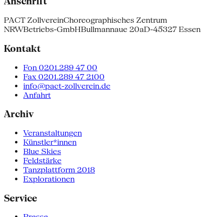
Anschrift
PACT Zollverein
Choreographisches Zentrum
NRW
Betriebs-GmbH
Bullmannaue 20a
D-45327 Essen
Kontakt
Fon 0201.289 47 00
Fax 0201.289 47 2100
info@pact-zollverein.de
Anfahrt
Archiv
Veranstaltungen
Künstler*innen
Blue Skies
Feldstärke
Tanzplattform 2018
Explorationen
Service
Presse