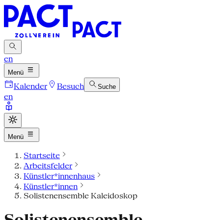
en
Menü
Kalender
Besuch
Suche
en
Menü
Startseite
Arbeitsfelder
Künstler*innenhaus
Künstler*innen
Solistenensemble Kaleidoskop