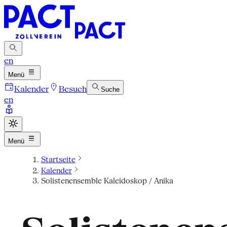
en
Menü
Kalender
Besuch
Suche
en
Menü
Startseite
Kalender
Solistenensemble Kaleidoskop / Anika