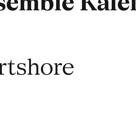
semble Kale
rtshore