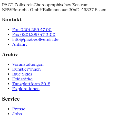
PACT Zollverein
Choreographisches Zentrum
NRW
Betriebs-GmbH
Bullmannaue 20a
D-45327 Essen
Kontakt
Fon 0201.289 47 00
Fax 0201.289 47 2100
info@pact-zollverein.de
Anfahrt
Archiv
Veranstaltungen
Künstler*innen
Blue Skies
Feldstärke
Tanzplattform 2018
Explorationen
Service
Presse
Jobs