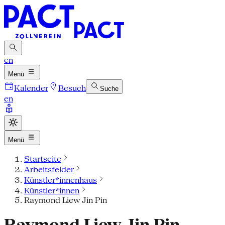
en
Menü
Kalender
Besuch
Suche
en
Menü
Startseite
Arbeitsfelder
Künstler*innenhaus
Künstler*innen
Raymond Liew Jin Pin