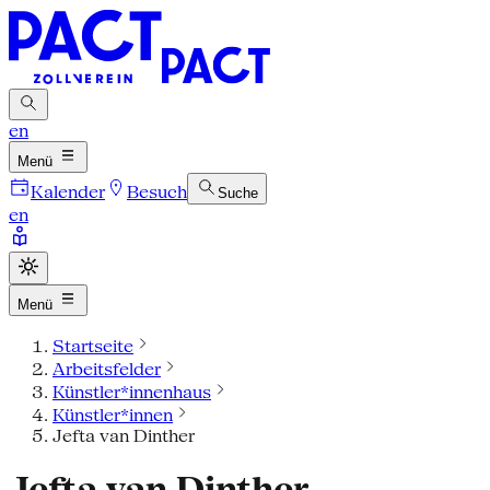
en
Menü
Kalender
Besuch
Suche
en
Menü
Startseite
Arbeitsfelder
Künstler*innenhaus
Künstler*innen
Jefta van Dinther