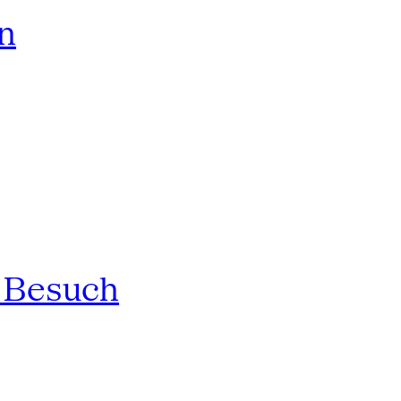
rn
n Besuch