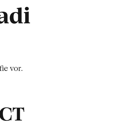
adi
ie vor.
ACT