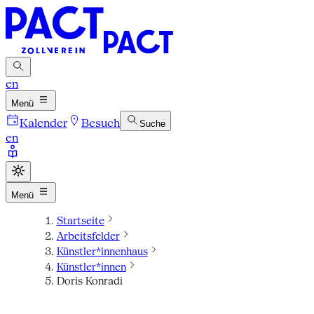
en
Menü
Kalender
Besuch
Suche
en
Menü
Startseite
Arbeitsfelder
Künstler*innenhaus
Künstler*innen
Doris Konradi