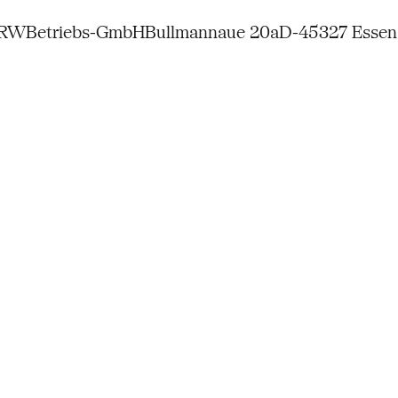
NRW
Betriebs-GmbH
Bullmannaue 20a
D-45327 Essen