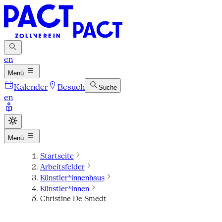
en
Menü
Kalender
Besuch
Suche
en
Menü
Startseite
Arbeitsfelder
Künstler*innenhaus
Künstler*innen
Christine De Smedt