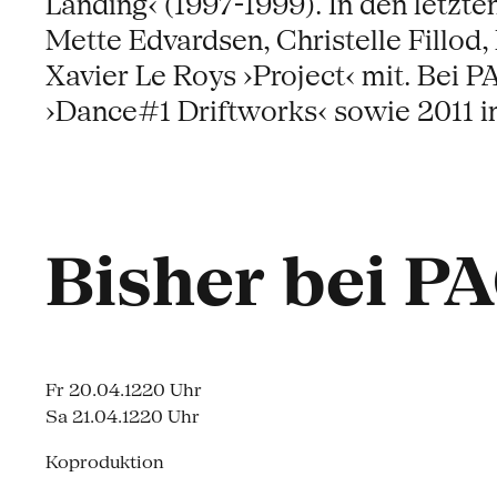
Landing‹ (1997-1999). In den letzt
Mette Edvardsen, Christelle Fillod,
Xavier Le Roys ›Project‹ mit. Bei
›Dance#1 Driftworks‹ sowie 2011 i
Bisher bei P
Fr 20.04.12
20 Uhr
Sa 21.04.12
20 Uhr
Koproduktion