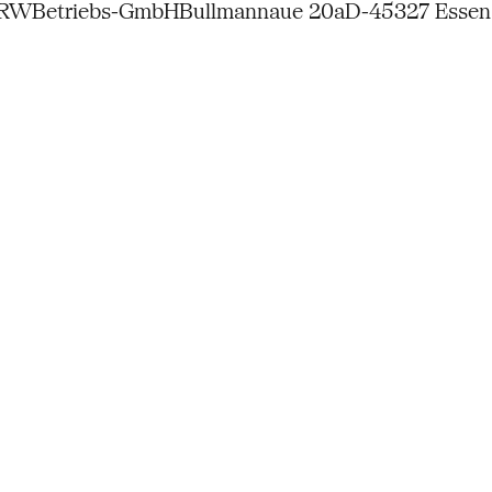
NRW
Betriebs-GmbH
Bullmannaue 20a
D-45327 Essen