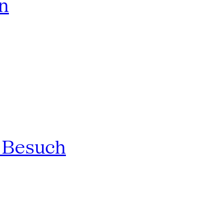
rn
n Besuch