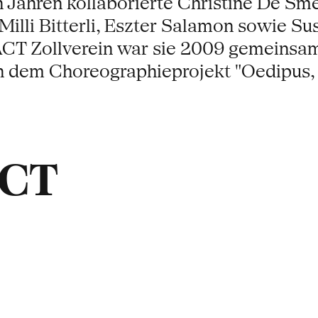
en Jahren kollaborierte Christine De Sm
 Milli Bitterli, Eszter Salamon sowie S
 PACT Zollverein war sie 2009 gemeinsa
n dem Choreographieprojekt "Oedipus, 
ACT