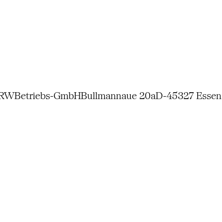
NRW
Betriebs-GmbH
Bullmannaue 20a
D-45327 Essen