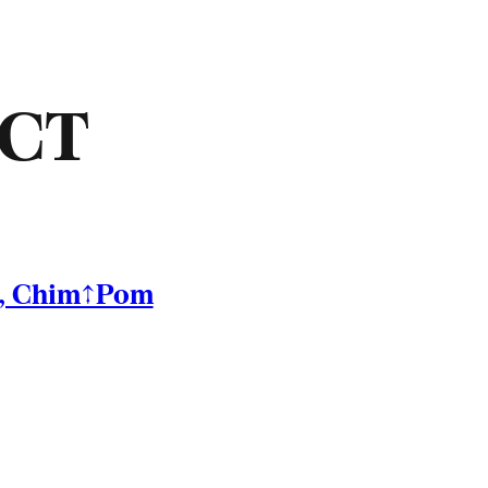
ACT
d, Chim↑Pom