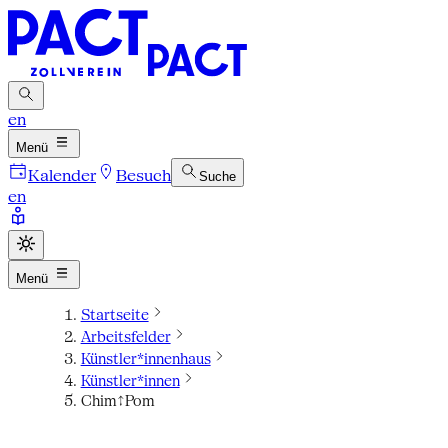
en
Menü
Kalender
Besuch
Suche
en
Menü
Startseite
Arbeitsfelder
Künstler*innenhaus
Künstler*innen
Chim↑Pom