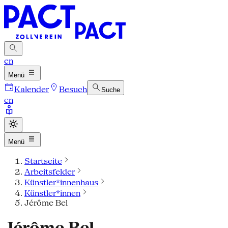
en
Menü
Kalender
Besuch
Suche
en
Menü
Startseite
Arbeitsfelder
Künstler*innenhaus
Künstler*innen
Jérôme Bel