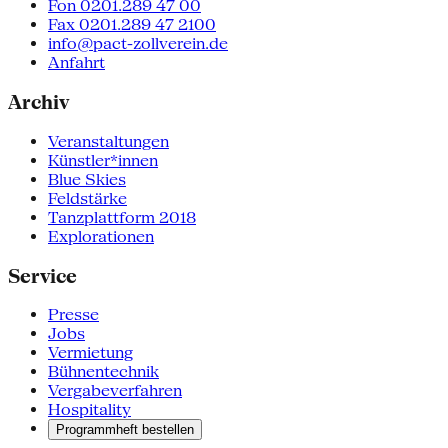
Fon 0201.289 47 00
Fax 0201.289 47 2100
info@pact-zollverein.de
Anfahrt
Archiv
Veranstaltungen
Künstler*innen
Blue Skies
Feldstärke
Tanzplattform 2018
Explorationen
Service
Presse
Jobs
Vermietung
Bühnentechnik
Vergabeverfahren
Hospitality
Programmheft bestellen