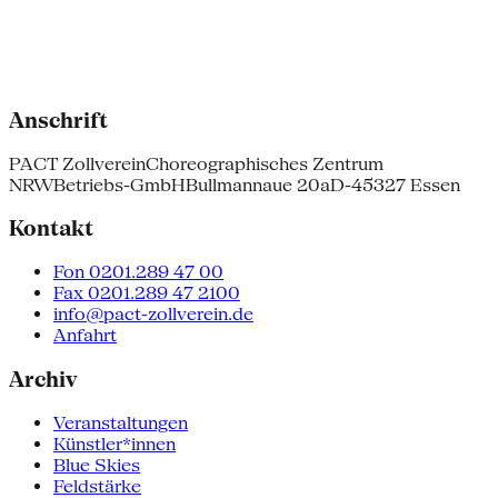
Anschrift
PACT Zollverein
Choreographisches Zentrum
NRW
Betriebs-GmbH
Bullmannaue 20a
D-45327 Essen
Kontakt
Fon 0201.289 47 00
Fax 0201.289 47 2100
info@pact-zollverein.de
Anfahrt
Archiv
Veranstaltungen
Künstler*innen
Blue Skies
Feldstärke