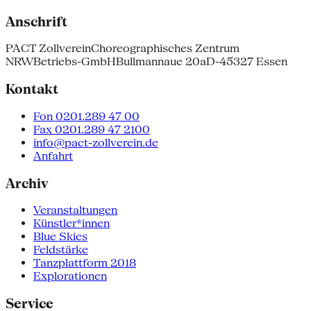
Anschrift
PACT Zollverein
Choreographisches Zentrum
NRW
Betriebs-GmbH
Bullmannaue 20a
D-45327 Essen
Kontakt
Fon 0201.289 47 00
Fax 0201.289 47 2100
info@pact-zollverein.de
Anfahrt
Archiv
Veranstaltungen
Künstler*innen
Blue Skies
Feldstärke
Tanzplattform 2018
Explorationen
Service