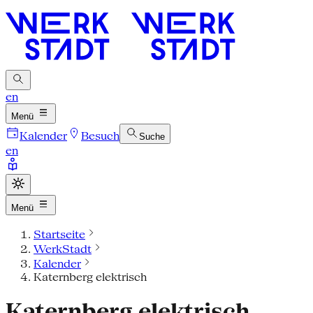
en
Menü
Kalender
Besuch
Suche
en
Menü
Startseite
WerkStadt
Kalender
Katernberg elektrisch
Katernberg elektrisch