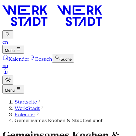
en
Menü
Kalender
Besuch
Suche
en
Menü
Startseite
WerkStadt
Kalender
Gemeinsames Kochen & Stadtteillunch
Gemeinsames Kochen &