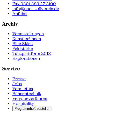
Fax 0201.289 47 2100
info@pact-zollverein.de
Anfahrt
Archiv
Veranstaltungen
Künstler*innen
Blue Skies
Feldstärke
Tanzplattform 2018
Explorationen
Service
Presse
Jobs
Vermietung
Bühnentechnik
Vergabeverfahren
Hospitality
Programmheft bestellen