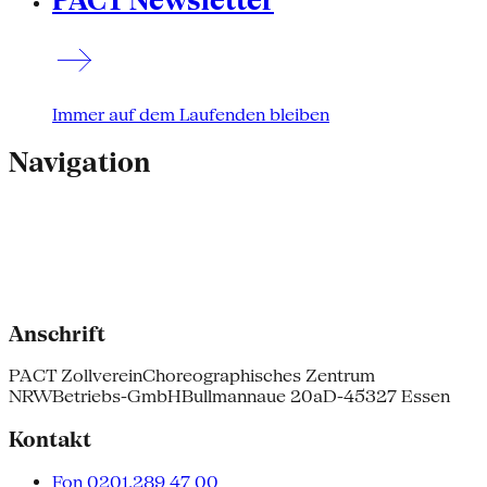
PACT Newsletter
Immer auf dem Laufenden bleiben
Navigation
Anschrift
PACT Zollverein
Choreographisches Zentrum
NRW
Betriebs-GmbH
Bullmannaue 20a
D-45327 Essen
Kontakt
Fon 0201.289 47 00