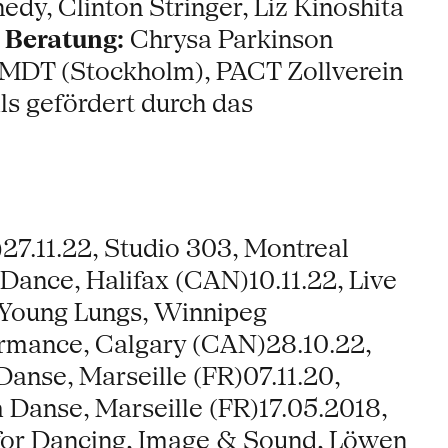
edy, Clinton Stringer, Liz Kinoshita
 Beratung:
Chrysa Parkinson
 MDT (Stockholm), PACT Zollverein
s gefördert durch das
27.11.22, Studio 303, Montreal
Dance, Halifax (CAN)10.11.22, Live
 Young Lungs, Winnipeg
rmance, Calgary (CAN)28.10.22,
nse, Marseille (FR)07.11.20,
 Danse, Marseille (FR)17.05.2018,
 for Dancing, Image & Sound, Löwen