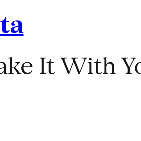
ita
ake It With Y