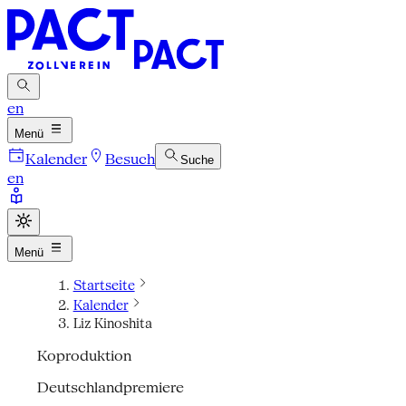
en
Menü
Kalender
Besuch
Suche
en
Menü
Startseite
Kalender
Liz Kinoshita
Koproduktion
Deutschlandpremiere