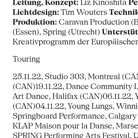
Leitung, Konzept:
Liz Kinoshita
Pe
Lichtdesign:
Tim Wouters
Technik
Produktion:
Caravan Production (B
(Essen), Spring (Utrecht)
Unterstüt
Kreativprogramm der Europäische
Touring
25.11.22, Studio 303, Montreal (CA
(CAN)19.11.22, Dance Community Lov
Art Dance, Halifax (CAN)06.11.22,
(CAN)04.11.22, Young Lungs, Winn
Springboard Performance, Calgary 
KLAP Maison pour la Danse, Marsei
SPRING Performing Arts Festival, 