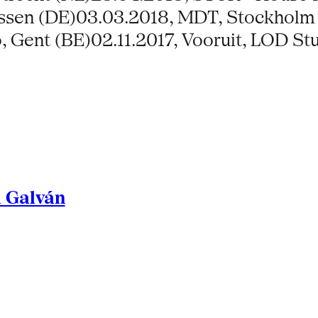
 Essen (DE)03.03.2018, MDT, Stockhol
, Gent (BE)02.11.2017, Vooruit, LOD St
l Galván