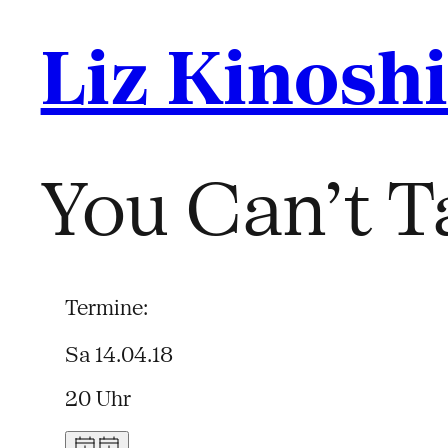
Liz Kinosh
You Can’t T
Termine:
Sa 14.04.18
20 Uhr