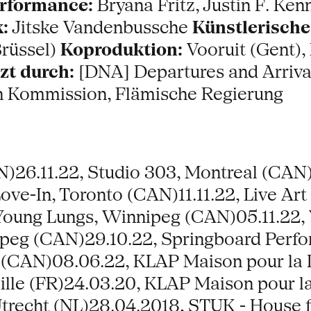
rformance:
Bryana Fritz, Justin F. Kenn
:
Jitske Vandenbussche
Künstlerische
rüssel)
Koproduktion:
Vooruit (Gent),
zt durch:
[DNA] Departures and Arrival
n Kommission, Flämische Regierung
N)26.11.22, Studio 303, Montreal (CAN)
e-In, Toronto (CAN)11.11.22, Live Art 
 Young Lungs, Winnipeg (CAN)05.11.22,
ipeg (CAN)29.10.22, Springboard Perfo
(CAN)08.06.22, KLAP Maison pour la Da
lle (FR)24.03.20, KLAP Maison pour la
Utrecht (NL)28.04.2018, STUK - House