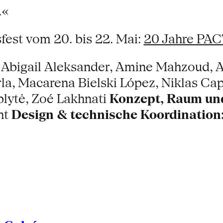
.«
est vom 20. bis 22. Mai:
20 Jahre PAC
Abigail Aleksander, Amine Mahzoud, A
rla, Macarena Bielski López, Niklas Ca
blytė, Zoé Lakhnati
Konzept, Raum un
ht
Design & technische Koordination