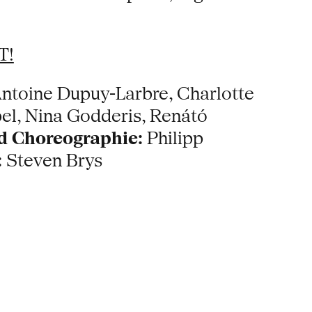
T!
ntoine Dupuy-Larbre, Charlotte
pel, Nina Godderis, Renátó
d Choreographie:
Philipp
:
Steven Brys