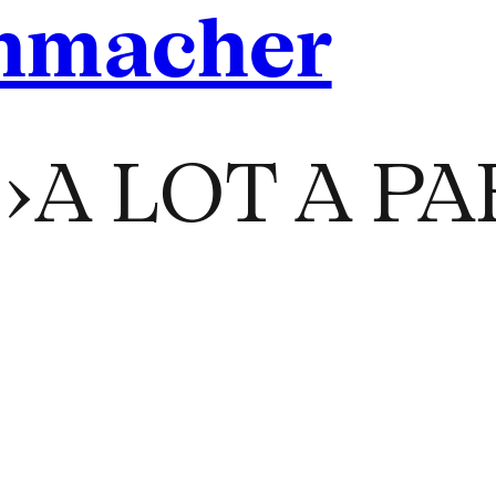
ehmacher
S. ›A LOT A P