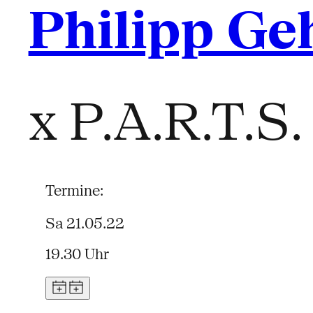
Philipp G
x P.A.R.T.
Termine:
Sa 21.05.22
19.30 Uhr