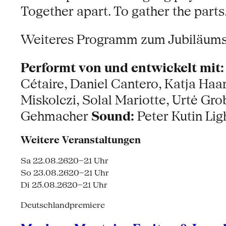
Together apart. To gather the parts
Weiteres Programm zum Jubiläumsf
Performt von und entwickelt mit:
Cétaire, Daniel Cantero, Katja Haa
Miskolczi, Solal Mariotte, Urtė Gro
Gehmacher
Sound:
Peter Kutin Lig
Weitere Veranstaltungen
Sa 22.08.26
20–21 Uhr
So 23.08.26
20–21 Uhr
Di 25.08.26
20–21 Uhr
Deutschlandpremiere