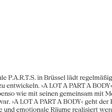
le P.A.R.T.S. in Brüssel lädt regelmäßi
n zu entwickeln. ›A LOT A PART A BODY
 ebenso wie mit seinen gemeinsam mit M
war. ›A LOT A PART A BODY‹ geht der 
 und emotionale Räume realisiert werde