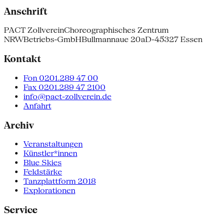
Anschrift
PACT Zollverein
Choreographisches Zentrum
NRW
Betriebs-GmbH
Bullmannaue 20a
D-45327 Essen
Kontakt
Fon 0201.289 47 00
Fax 0201.289 47 2100
info@pact-zollverein.de
Anfahrt
Archiv
Veranstaltungen
Künstler*innen
Blue Skies
Feldstärke
Tanzplattform 2018
Explorationen
Service