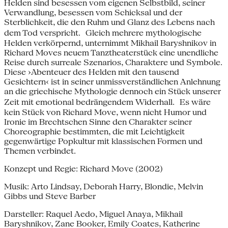
Helden sind besessen vom eigenen Selbstbild, seiner
Verwandlung, besessen vom Schicksal und der
Sterblichkeit, die den Ruhm und Glanz des Lebens nach
dem Tod verspricht. Gleich mehrere mythologische
Helden verkörpernd, unternimmt Mikhail Baryshnikov in
Richard Moves neuem Tanztheaterstück eine unendliche
Reise durch surreale Szenarios, Charaktere und Symbole.
Diese ›Abenteuer des Helden mit den tausend
Gesichtern‹ ist in seiner unmissverständlichen Anlehnung
an die griechische Mythologie dennoch ein Stück unserer
Zeit mit emotional bedrängendem Widerhall. Es wäre
kein Stück von Richard Move, wenn nicht Humor und
Ironie im Brechtschen Sinne den Charakter seiner
Choreographie bestimmten, die mit Leichtigkeit
gegenwärtige Popkultur mit klassischen Formen und
Themen verbindet.
Konzept und Regie: Richard Move (2002)
Musik: Arto Lindsay, Deborah Harry, Blondie, Melvin
Gibbs und Steve Barber
Darsteller: Raquel Aedo, Miguel Anaya, Mikhail
Baryshnikov, Zane Booker, Emily Coates, Katherine