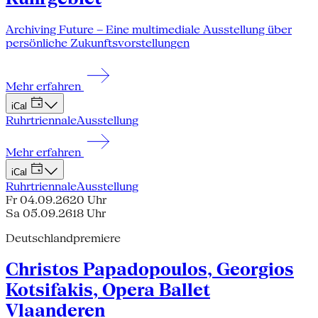
Archiving Future – Eine multimediale Ausstellung über
persönliche Zukunftsvorstellungen
Mehr erfahren
iCal
Ruhrtriennale
Ausstellung
Mehr erfahren
iCal
Ruhrtriennale
Ausstellung
Fr 04.09.26
20 Uhr
Sa 05.09.26
18 Uhr
Deutschlandpremiere
Christos Papadopoulos, Georgios
Kotsifakis, Opera Ballet
Vlaanderen