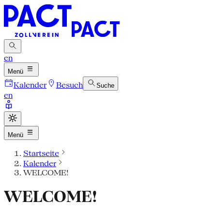
en
Menü
Kalender
Besuch
Suche
en
Menü
Startseite
Kalender
WELCOME!
WELCOME!