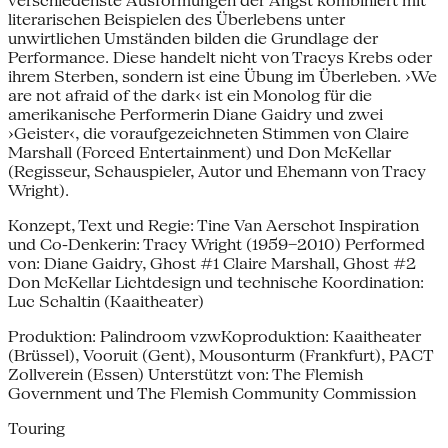
verschiedenste Ausformungen der Angst kombiniert mit
literarischen Beispielen des Überlebens unter
unwirtlichen Umständen bilden die Grundlage der
Performance. Diese handelt nicht von Tracys Krebs oder
ihrem Sterben, sondern ist eine Übung im Überleben. ›We
are not afraid of the dark‹ ist ein Monolog für die
amerikanische Performerin Diane Gaidry und zwei
›Geister‹, die voraufgezeichneten Stimmen von Claire
Marshall (Forced Entertainment) und Don McKellar
(Regisseur, Schauspieler, Autor und Ehemann von Tracy
Wright).
Konzept, Text und Regie: Tine Van Aerschot Inspiration
und Co-Denkerin: Tracy Wright (1959–2010) Performed
von: Diane Gaidry, Ghost #1 Claire Marshall, Ghost #2
Don McKellar Lichtdesign und technische Koordination:
Luc Schaltin (Kaaitheater)
Produktion: Palindroom vzwKoproduktion: Kaaitheater
(Brüssel), Vooruit (Gent), Mousonturm (Frankfurt), PACT
Zollverein (Essen) Unterstützt von: The Flemish
Government und The Flemish Community Commission
Touring