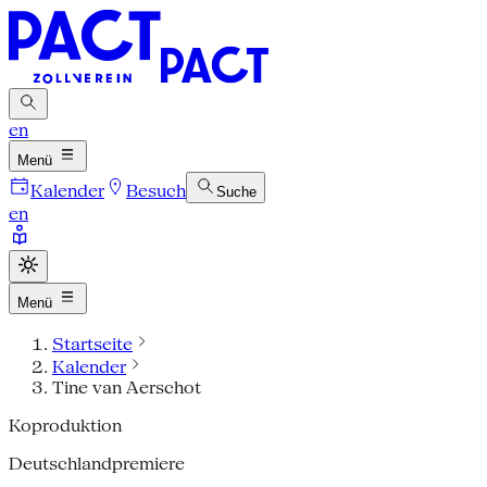
en
Menü
Kalender
Besuch
Suche
en
Menü
Startseite
Kalender
Tine van Aerschot
Koproduktion
Deutschlandpremiere