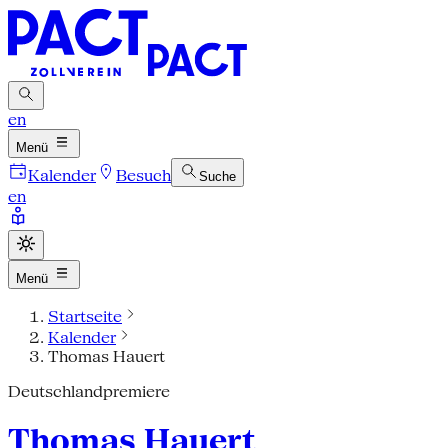
en
Menü
Kalender
Besuch
Suche
en
Menü
Startseite
Kalender
Thomas Hauert
Deutschlandpremiere
Thomas Hauert