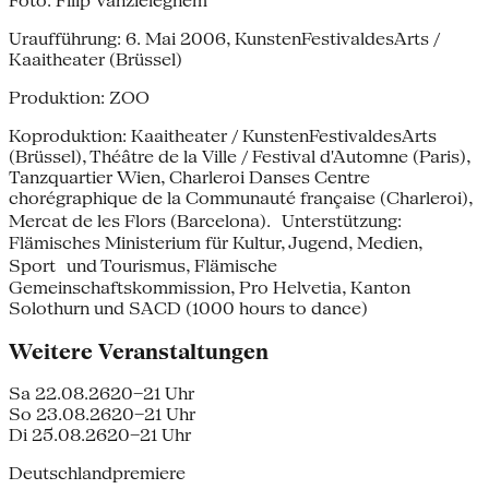
Foto: Filip Vanzieleghem
Uraufführung: 6. Mai 2006, KunstenFestivaldesArts /
Kaaitheater (Brüssel)
Produktion: ZOO
Koproduktion: Kaaitheater / KunstenFestivaldesArts
(Brüssel), Théâtre de la Ville / Festival d'Automne (Paris),
Tanzquartier Wien, Charleroi Danses Centre
chorégraphique de la Communauté française (Charleroi),
Mercat de les Flors (Barcelona). Unterstützung:
Flämisches Ministerium für Kultur, Jugend, Medien,
Sport und Tourismus, Flämische
Gemeinschaftskommission, Pro Helvetia, Kanton
Solothurn und SACD (1000 hours to dance)
Weitere Veranstaltungen
Sa 22.08.26
20–21 Uhr
So 23.08.26
20–21 Uhr
Di 25.08.26
20–21 Uhr
Deutschlandpremiere