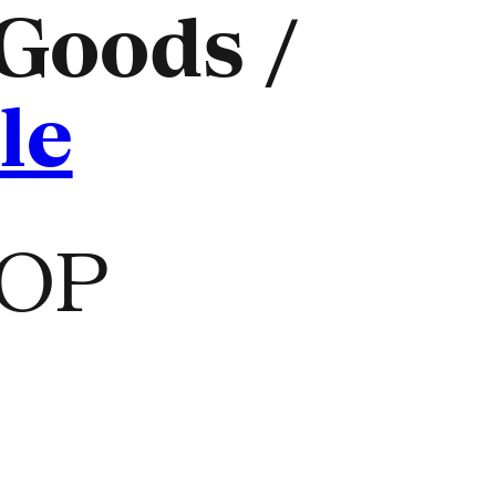
Goods /
le
TOP