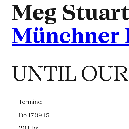
Meg Stuart
Münchner 
UNTIL OU
Termine:
Do 17.09.15
20 Uhr