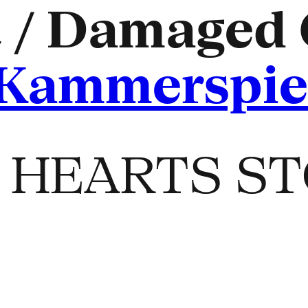
 / Damaged 
Kammerspie
R HEARTS S