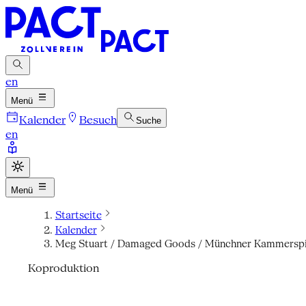
en
Menü
Kalender
Besuch
Suche
en
Menü
Startseite
Kalender
Meg Stuart / Damaged Goods / Münchner Kammerspi
Koproduktion