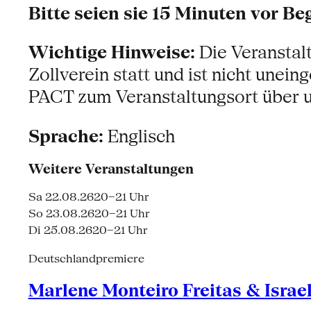
Bitte seien sie 15 Minuten vor B
Wichtige Hinweise:
Die Veranstal
Zollverein statt und ist nicht unei
PACT zum Veranstaltungsort über u
Sprache:
Englisch
Weitere Veranstaltungen
Sa 22.08.26
20–21 Uhr
So 23.08.26
20–21 Uhr
Di 25.08.26
20–21 Uhr
Deutschlandpremiere
Marlene Monteiro Freitas & Israe