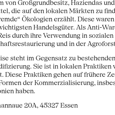
rm von Großgrundbesitz, Haziendas und
el, die auf den lokalen Märkten zu fin
fremde“ Ökologien erzählt. Diese ware
 wichtigsten Handelsgüter. Als Anti-War
Reis durch ihre Verwendung in soziale
aftsrestaurierung und in der Agroforst
se steht im Gegensatz zu bestehenden
zierung. Sie ist in lokalen Praktiken
t. Diese Praktiken gehen auf frühere Z
Formen der Kommerzialisierung, insbes
onien haben.
mannaue 20A, 45327 Essen