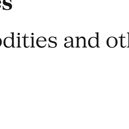
es
dities and o