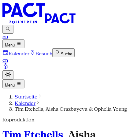
en
Menü
Kalender
Besuch
Suche
en
Menü
Startseite
Kalender
Tim Etchells, Aisha Orazbayeva & Ophelia Young
Koproduktion
Tim Etchells
, Aisha