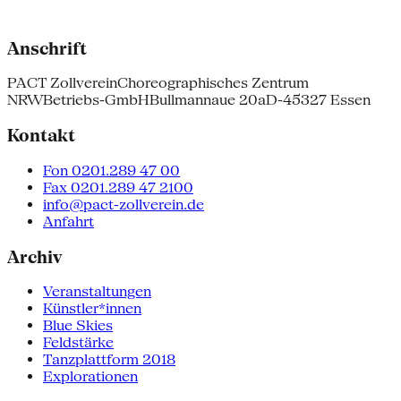
Anschrift
PACT Zollverein
Choreographisches Zentrum
NRW
Betriebs-GmbH
Bullmannaue 20a
D-45327 Essen
Kontakt
Fon 0201.289 47 00
Fax 0201.289 47 2100
info@pact-zollverein.de
Anfahrt
Archiv
Veranstaltungen
Künstler*innen
Blue Skies
Feldstärke
Tanzplattform 2018
Explorationen