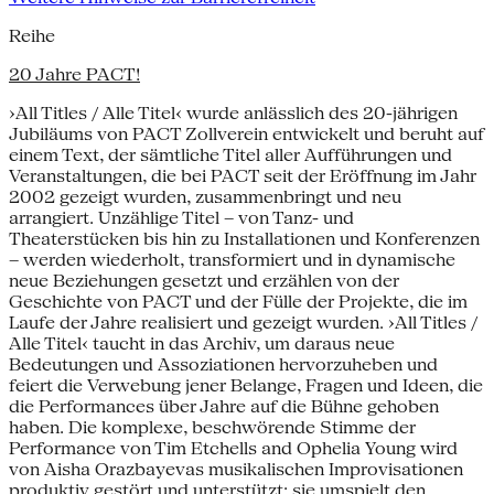
Reihe
20 Jahre PACT!
›All Titles / Alle Titel‹ wurde anlässlich des 20-jährigen
Jubiläums von PACT Zollverein entwickelt und beruht auf
einem Text, der sämtliche Titel aller Aufführungen und
Veranstaltungen, die bei PACT seit der Eröffnung im Jahr
2002 gezeigt wurden, zusammenbringt und neu
arrangiert. Unzählige Titel – von Tanz- und
Theaterstücken bis hin zu Installationen und Konferenzen
– werden wiederholt, transformiert und in dynamische
neue Beziehungen gesetzt und erzählen von der
Geschichte von PACT und der Fülle der Projekte, die im
Laufe der Jahre realisiert und gezeigt wurden. ›All Titles /
Alle Titel‹ taucht in das Archiv, um daraus neue
Bedeutungen und Assoziationen hervorzuheben und
feiert die Verwebung jener Belange, Fragen und Ideen, die
die Performances über Jahre auf die Bühne gehoben
haben. Die komplexe, beschwörende Stimme der
Performance von Tim Etchells and Ophelia Young wird
von Aisha Orazbayevas musikalischen Improvisationen
produktiv gestört und unterstützt: sie umspielt den