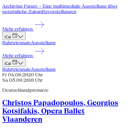
Archiving Future – Eine multimediale Ausstellung über
persönliche Zukunftsvorstellungen
Mehr erfahren
iCal
Ruhrtriennale
Ausstellung
Mehr erfahren
iCal
Ruhrtriennale
Ausstellung
Fr 04.09.26
20 Uhr
Sa 05.09.26
18 Uhr
Deutschlandpremiere
Christos Papadopoulos, Georgios
Kotsifakis, Opera Ballet
Vlaanderen