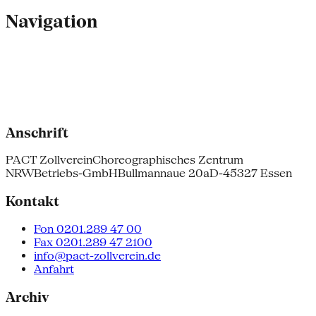
Navigation
Anschrift
PACT Zollverein
Choreographisches Zentrum
NRW
Betriebs-GmbH
Bullmannaue 20a
D-45327 Essen
Kontakt
Fon 0201.289 47 00
Fax 0201.289 47 2100
info@pact-zollverein.de
Anfahrt
Archiv