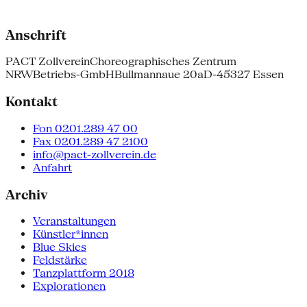
Anschrift
PACT Zollverein
Choreographisches Zentrum
NRW
Betriebs-GmbH
Bullmannaue 20a
D-45327 Essen
Kontakt
Fon 0201.289 47 00
Fax 0201.289 47 2100
info@pact-zollverein.de
Anfahrt
Archiv
Veranstaltungen
Künstler*innen
Blue Skies
Feldstärke
Tanzplattform 2018
Explorationen