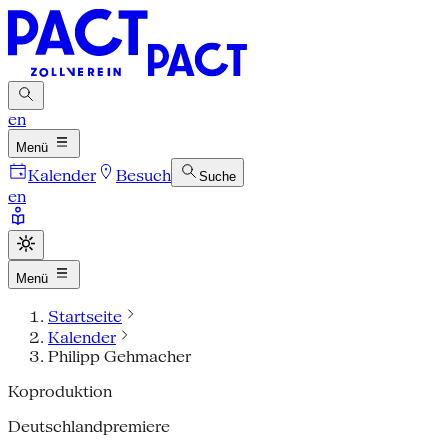
en
Menü
Kalender
Besuch
Suche
en
Menü
Startseite
Kalender
Philipp Gehmacher
Koproduktion
Deutschlandpremiere