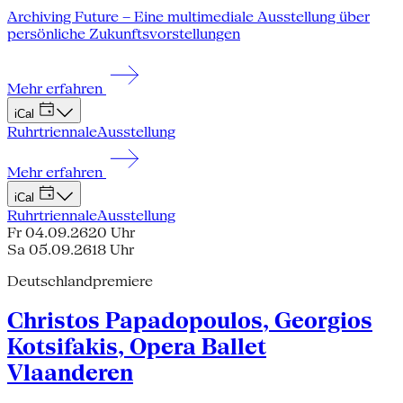
Archiving Future – Eine multimediale Ausstellung über
persönliche Zukunftsvorstellungen
Mehr erfahren
iCal
Ruhrtriennale
Ausstellung
Mehr erfahren
iCal
Ruhrtriennale
Ausstellung
Fr 04.09.26
20 Uhr
Sa 05.09.26
18 Uhr
Deutschlandpremiere
Christos Papadopoulos, Georgios
Kotsifakis, Opera Ballet
Vlaanderen