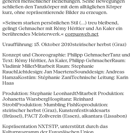
generell menschlicher Beziehungen. Seine Bewegungen
schließen den Tanzkörper mit dem alltäglichen Körper
kurz, ohne repräsentierende Bilder zu erzeugen.
»Seinem starken persönlichen Stil (…) treu bleibend,
gelingt Gehmacher mit Rémy Héritier und An Kaler ein
berührendes Meisterwerk.«
corpusweb.net
Uraufführung: 15. Oktober 2010steirischer herbst (Graz)
Konzept und Choreographie: Philipp GehmacherTanz und
Text: Rémy Héritier, An Kaler, Philipp GehmacherRaum:
Vladimir MillerMitarbeit Raum: Stephanie
RauchLichtdesign: Jan MaertensSounddesign: Andreas
HamzaKostüm: Stéphanie ZaniTechnische Leitung: Karin
Haas
Produktion: Stephanie LeonhardtMitarbeit Produktion:
Johanetta WarsbergHospitanz: Reinhard
StroblProduktion: Mumbling FishKoproduktion:
steirischer herbst (Graz), Kunstenfestivaldesarts
(Brüssel), PACT Zollverein (Essen), alkantara (Lissabon)
Kopräsentation NXTSTP, unterstützt durch das
Kulturprogramm der Europäischen Union