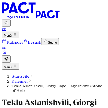
en
Menü
Kalender
Besuch
Suche
en
Menü
Startseite
Kalender
Tekla Aslanishvili, Giorgi Gago Gagoshidze ›Stone
of Hell‹
Tekla Aslanishvili, Giorgi