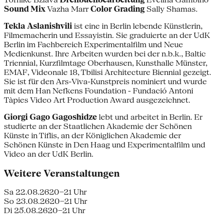
Sound Mix
Vazha Marr
Color Grading
Sally Shamas.
Tekla Aslanishvili
ist eine in Berlin lebende Künstlerin,
Filmemacherin und Essayistin. Sie graduierte an der UdK
Berlin im Fachbereich Experimentalfilm und Neue
Medienkunst. Ihre Arbeiten wurden bei der n.b.k., Baltic
Triennial, Kurzfilmtage Oberhausen, Kunsthalle Münster,
EMAF, Videonale 18, Tbilisi Architecture Biennial gezeigt.
Sie ist für den Ars-Viva-Kunstpreis nominiert und wurde
mit dem Han Nefkens Foundation - Fundació Antoni
Tàpies Video Art Production Award ausgezeichnet.
Giorgi Gago Gagoshidze
lebt und arbeitet in Berlin. Er
studierte an der Staatlichen Akademie der Schönen
Künste in Tiflis, an der Königlichen Akademie der
Schönen Künste in Den Haag und Experimentalfilm und
Video an der UdK Berlin.
Weitere Veranstaltungen
Sa 22.08.26
20–21 Uhr
So 23.08.26
20–21 Uhr
Di 25.08.26
20–21 Uhr