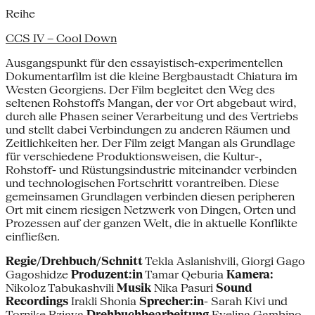
Reihe
CCS IV – Cool Down
Ausgangspunkt für den essayistisch-experimentellen
Dokumentarfilm ist die kleine Bergbaustadt Chiatura im
Westen Georgiens. Der Film begleitet den Weg des
seltenen Rohstoffs Mangan, der vor Ort abgebaut wird,
durch alle Phasen seiner Verarbeitung und des Vertriebs
und stellt dabei Verbindungen zu anderen Räumen und
Zeitlichkeiten her. Der Film zeigt Mangan als Grundlage
für verschiedene Produktionsweisen, die Kultur-,
Rohstoff- und Rüstungsindustrie miteinander verbinden
und technologischen Fortschritt vorantreiben. Diese
gemeinsamen Grundlagen verbinden diesen peripheren
Ort mit einem riesigen Netzwerk von Dingen, Orten und
Prozessen auf der ganzen Welt, die in aktuelle Konflikte
einfließen.
Regie/Drehbuch/Schnitt
Tekla Aslanishvili, Giorgi Gago
Gagoshidze
Produzent:in
Tamar Qeburia
Kamera:
Nikoloz Tabukashvili
Musik
Nika Pasuri
Sound
Recordings
Irakli Shonia
Sprecher:in
- Sarah Kivi und
Tornike Bziava
Drehbuchbearbeitung
Evelina Gambino