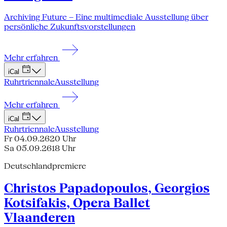
Archiving Future – Eine multimediale Ausstellung über
persönliche Zukunftsvorstellungen
Mehr erfahren
iCal
Ruhrtriennale
Ausstellung
Mehr erfahren
iCal
Ruhrtriennale
Ausstellung
Fr 04.09.26
20 Uhr
Sa 05.09.26
18 Uhr
Deutschlandpremiere
Christos Papadopoulos, Georgios
Kotsifakis, Opera Ballet
Vlaanderen