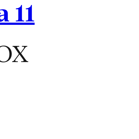
 11
OX