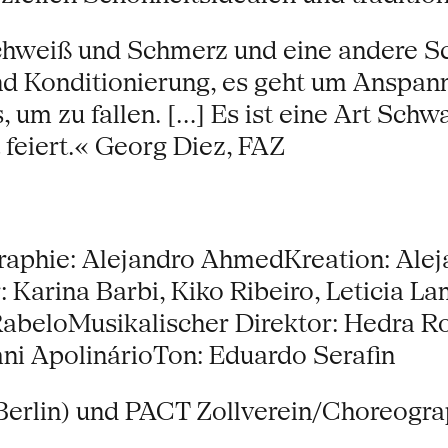
chweiß und Schmerz und eine andere Sch
nd Konditionierung, es geht um Anspan
m zu fallen. [...] Es ist eine Art Schw
 feiert.« Georg Diez, FAZ
raphie: Alejandro AhmedKreation: Alej
arina Barbi, Kiko Ribeiro, Leticia La
RabeloMusikalischer Direktor: Hedra 
rani ApolinárioTon: Eduardo Serafin
Berlin) und PACT Zollverein/Choreogr