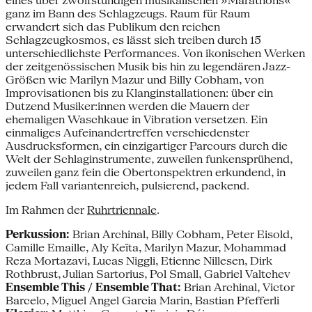
eines über zwölfstündigen musikalischen »Marathons«
ganz im Bann des Schlagzeugs. Raum für Raum
erwandert sich das Publikum den reichen
Schlagzeugkosmos, es lässt sich treiben durch 15
unterschiedlichste Performances. Von ikonischen Werken
der zeitgenössischen Musik bis hin zu legendären Jazz-
Größen wie Marilyn Mazur und Billy Cobham, von
Improvisationen bis zu Klanginstallationen: über ein
Dutzend Musiker:innen werden die Mauern der
ehemaligen Waschkaue in Vibration versetzen. Ein
einmaliges Aufeinandertreffen verschiedenster
Ausdrucksformen, ein einzigartiger Parcours durch die
Welt der Schlaginstrumente, zuweilen funkensprühend,
zuweilen ganz fein die Obertonspektren erkundend, in
jedem Fall variantenreich, pulsierend, packend.
Im Rahmen der
Ruhrtriennale
.
Perkussion:
Brian Archinal, Billy Cobham, Peter Eisold,
Camille Emaille, Aly Keïta, Marilyn Mazur, Mohammad
Reza Mortazavi, Lucas Niggli, Etienne Nillesen, Dirk
Rothbrust, Julian Sartorius, Pol Small, Gabriel Valtchev
Ensemble This / Ensemble That:
Brian Archinal, Victor
Barcelo, Miguel Angel Garcia Marin, Bastian Pfefferli