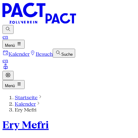
en
Menü
Kalender
Besuch
Suche
en
Menü
Startseite
Kalender
Ery Mefri
Ery Mefri