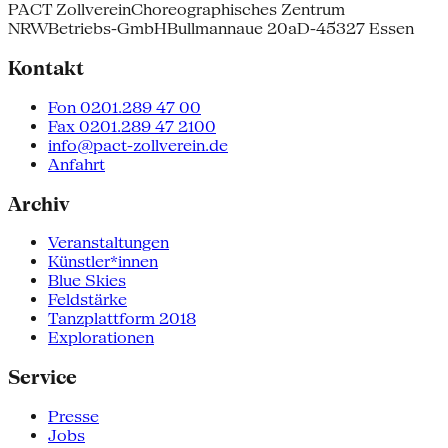
PACT Zollverein
Choreographisches Zentrum
NRW
Betriebs-GmbH
Bullmannaue 20a
D-45327 Essen
Kontakt
Fon 0201.289 47 00
Fax 0201.289 47 2100
info@pact-zollverein.de
Anfahrt
Archiv
Veranstaltungen
Künstler*innen
Blue Skies
Feldstärke
Tanzplattform 2018
Explorationen
Service
Presse
Jobs