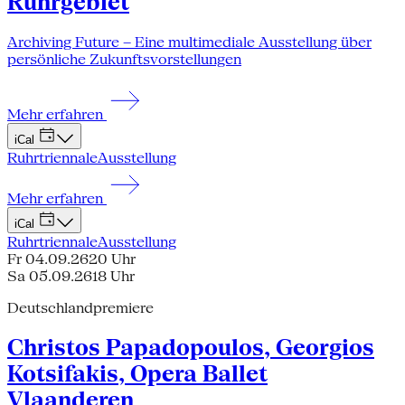
Ruhrgebiet
Archiving Future – Eine multimediale Ausstellung über
persönliche Zukunftsvorstellungen
Mehr erfahren
iCal
Ruhrtriennale
Ausstellung
Mehr erfahren
iCal
Ruhrtriennale
Ausstellung
Fr 04.09.26
20 Uhr
Sa 05.09.26
18 Uhr
Deutschlandpremiere
Christos Papadopoulos, Georgios
Kotsifakis, Opera Ballet
Vlaanderen