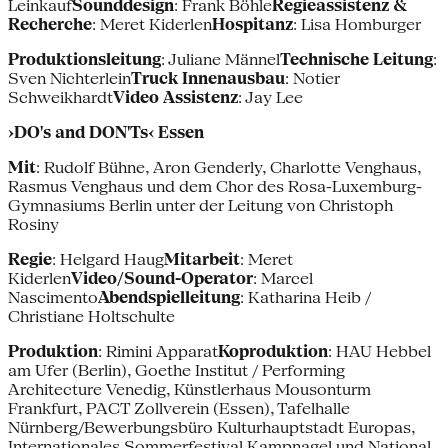
Leinkauf
Sounddesign
: Frank Böhle
Regieassistenz &
Recherche
: Meret Kiderlen
Hospitanz
: Lisa Homburger
Produktionsleitung
: Juliane Männel
Technische Leitung
:
Sven Nichterlein
Truck Innenausbau
: Notier
Schweikhardt
Video Assistenz
: Jay Lee
›DO's and DON'Ts‹ Essen
Mit
: Rudolf Bühne, Aron Genderly, Charlotte Venghaus,
Rasmus Venghaus und dem Chor des Rosa-Luxemburg-
Gymnasiums Berlin unter der Leitung von Christoph
Rosiny
Regie
: Helgard Haug
Mitarbeit
: Meret
Kiderlen
Video/Sound-Operator
: Marcel
Nascimento
Abendspielleitung
: Katharina Heib /
Christiane Holtschulte
Produktion
: Rimini Apparat
Koproduktion
: HAU Hebbel
am Ufer (Berlin), Goethe Institut / Performing
Architecture Venedig, Künstlerhaus Mousonturm
Frankfurt, PACT Zollverein (Essen), Tafelhalle
Nürnberg/Bewerbungsbüro Kulturhauptstadt Europas,
Internationales Sommerfestival Kampnagel und National