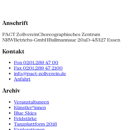
Anschrift
PACT Zollverein
Choreographisches Zentrum
NRW
Betriebs-GmbH
Bullmannaue 20a
D-45327 Essen
Kontakt
Fon 0201.289 47 00
Fax 0201.289 47 2100
info@pact-zollverein.de
Anfahrt
Archiv
Veranstaltungen
Künstler*innen
Blue Skies
Feldstärke
Tanzplattform 2018
Explorationen