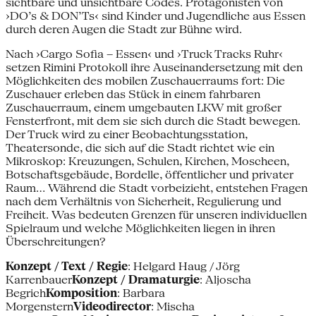
sichtbare und unsichtbare Codes. Protagonisten von
›DO’s & DON’Ts‹ sind Kinder und Jugendliche aus Essen
durch deren Augen die Stadt zur Bühne wird.
Nach ›Cargo Sofia – Essen‹ und ›Truck Tracks Ruhr‹
setzen Rimini Protokoll ihre Auseinandersetzung mit den
Möglichkeiten des mobilen Zuschauerraums fort: Die
Zuschauer erleben das Stück in einem fahrbaren
Zuschauerraum, einem umgebauten LKW mit großer
Fensterfront, mit dem sie sich durch die Stadt bewegen.
Der Truck wird zu einer Beobachtungsstation,
Theatersonde, die sich auf die Stadt richtet wie ein
Mikroskop: Kreuzungen, Schulen, Kirchen, Moscheen,
Botschaftsgebäude, Bordelle, öffentlicher und privater
Raum… Während die Stadt vorbeizieht, entstehen Fragen
nach dem Verhältnis von Sicherheit, Regulierung und
Freiheit. Was bedeuten Grenzen für unseren individuellen
Spielraum und welche Möglichkeiten liegen in ihren
Überschreitungen?
Konzept / Text / Regie
: Helgard Haug / Jörg
Karrenbauer
Konzept / Dramaturgie
: Aljoscha
Begrich
Komposition
: Barbara
Morgenstern
Videodirector
: Mischa