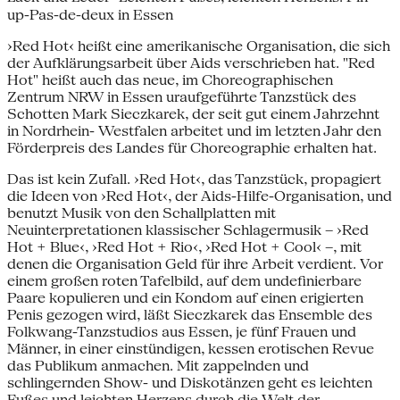
up-Pas-de-deux in Essen
›Red Hot‹ heißt eine amerikanische Organisation, die sich
der Aufklärungsarbeit über Aids verschrieben hat. "Red
Hot" heißt auch das neue, im Choreographischen
Zentrum NRW in Essen uraufgeführte Tanzstück des
Schotten Mark Sieczkarek, der seit gut einem Jahrzehnt
in Nordrhein- Westfalen arbeitet und im letzten Jahr den
Förderpreis des Landes für Choreographie erhalten hat.
Das ist kein Zufall. ›Red Hot‹, das Tanzstück, propagiert
die Ideen von ›Red Hot‹, der Aids-Hilfe-Organisation, und
benutzt Musik von den Schallplatten mit
Neuinterpretationen klassischer Schlagermusik – ›Red
Hot + Blue‹, ›Red Hot + Rio‹, ›Red Hot + Cool‹ –, mit
denen die Organisation Geld für ihre Arbeit verdient. Vor
einem großen roten Tafelbild, auf dem undefinierbare
Paare kopulieren und ein Kondom auf einen erigierten
Penis gezogen wird, läßt Sieczkarek das Ensemble des
Folkwang-Tanzstudios aus Essen, je fünf Frauen und
Männer, in einer einstündigen, kessen erotischen Revue
das Publikum anmachen. Mit zappelnden und
schlingernden Show- und Diskotänzen geht es leichten
Fußes und leichten Herzens durch die Welt der