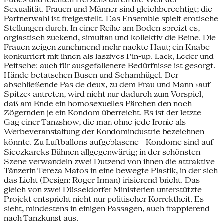
Sexualität. Frauen und Männer sind gleichberechtigt; die
Partnerwahl ist freigestellt. Das Ensemble spielt erotische
Stellungen durch. In einer Reihe am Boden spreizt es,
orgiastisch zuckend, simultan und kollektiv die Beine. Die
Frauen zeigen zunehmend mehr nackte Haut; ein Knabe
konkurriert mit ihnen als laszives Pin-up. Lack, Leder und
Peitsche: auch für ausgefallenere Bedürfnisse ist gesorgt.
Hände betatschen Busen und Schamhügel. Der
abschließende Pas de deux, zu dem Frau und Mann ›auf
Spitze‹ antreten, wird nicht nur dadurch zum Vorspiel,
daß am Ende ein homosexuelles Pärchen den noch
Zögernden je ein Kondom überreicht. Es ist der letzte
Gag einer Tanzshow, die man ohne jede Ironie als
Werbeveranstaltung der Kondomindustrie bezeichnen
könnte. Zu Luftballons aufgeblasene Kondome sind auf
Sieczkareks Bühnen allgegenwärtig; in der schönsten
Szene verwandeln zwei Dutzend von ihnen die attraktive
Tänzerin Tereza Matos in eine bewegte Plastik, in der sich
das Licht (Design: Roger Irman) irisierend bricht. Das
gleich von zwei Düsseldorfer Ministerien unterstützte
Projekt entspricht nicht nur politischer Korrektheit. Es
sieht, mindestens in einigen Passagen, auch frappierend
nach Tanzkunst aus.