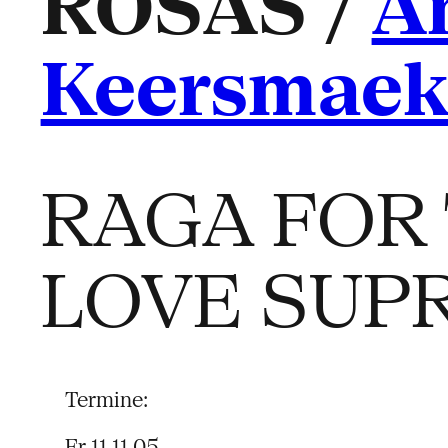
ROSAS /
A
Keersmaek
RAGA FOR 
LOVE SUP
Termine:
Fr 11.11.05