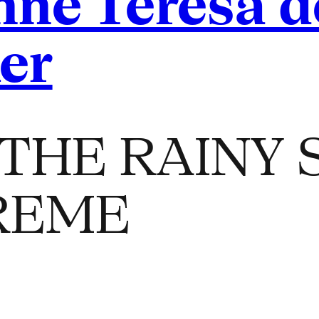
nne Teresa d
er
THE RAINY 
REME