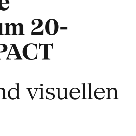
e
zum 20-
 PACT
nd visuellen