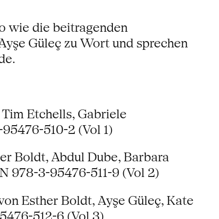
o wie die beitragenden
Ayşe Güleç zu Wort und sprechen
de.
 Tim Etchells, Gabriele
-95476-510-2 (Vol 1)
er Boldt, Abdul Dube, Barbara
N 978-3-95476-511-9 (Vol 2)
von Esther Boldt, Ayşe Güleç, Kate
5476-512-6 (Vol 3)