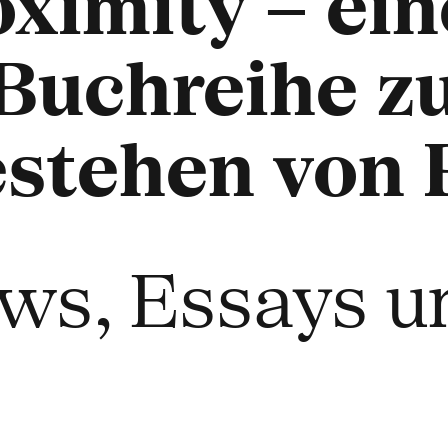
ximity – ein
e Buchreihe 
estehen von
ews, Essays u