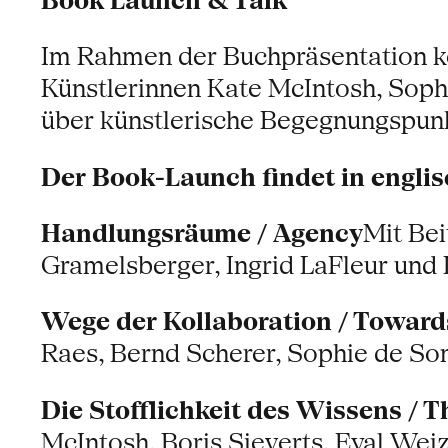
Book Launch & Talk
Im Rahmen der Buchpräsentation k
Künstlerinnen Kate McIntosh, Sop
über künstlerische Begegnungspunk
Der Book-Launch findet in englis
Handlungsräume / Agency
Mit Bei
Gramelsberger, Ingrid LaFleur und 
Wege der Kollaboration / Toward
Raes, Bernd Scherer, Sophie de So
Die Stofflichkeit des Wissens / 
McIntosh, Boris Sieverts, Eyal We