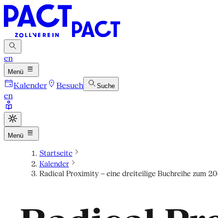
en
Menü
Kalender
Besuch
Suche
en
Menü
Startseite
Kalender
Radical Proximity – eine dreiteilige Buchreihe zum 2