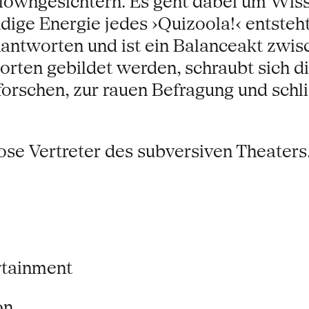
lowngesichtern. Es geht dabei um Wiss
dige Energie jedes ›Quizoola!‹ entsteh
antworten und ist ein Balanceakt zwis
ten gebildet werden, schraubt sich d
rschen, zur rauen Befragung und schlie
ose Vertreter des subversiven Theater
rtainment
on