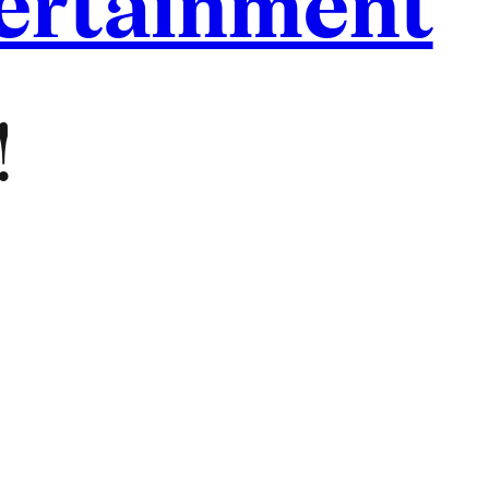
ertainment
!