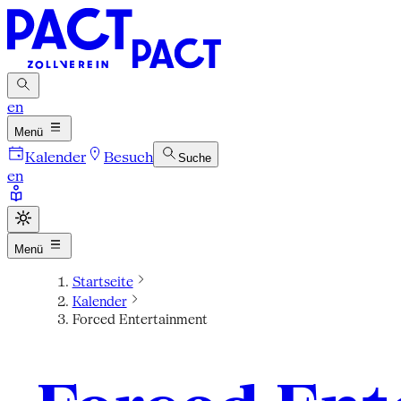
en
Menü
Kalender
Besuch
Suche
en
Menü
Startseite
Kalender
Forced Entertainment